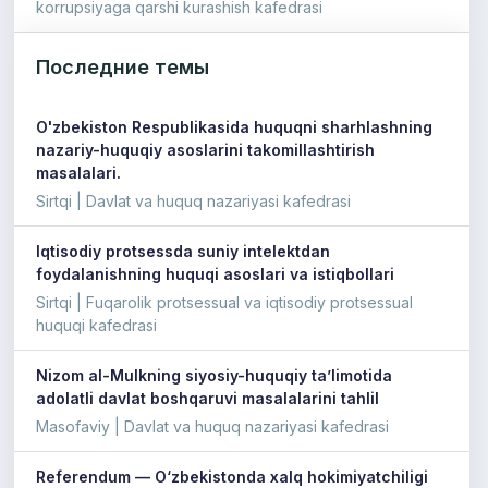
korrupsiyaga qarshi kurashish kafedrasi
Последние темы
O'zbekiston Respublikasida huquqni sharhlashning
nazariy-huquqiy asoslarini takomillashtirish
masalalari.
Sirtqi | Davlat va huquq nazariyasi kafedrasi
Iqtisodiy protsessda suniy intelektdan
foydalanishning huquqi asoslari va istiqbollari
Sirtqi | Fuqarolik protsessual va iqtisodiy protsessual
huquqi kafedrasi
Nizom al-Mulkning siyosiy-huquqiy taʼlimotida
adolatli davlat boshqaruvi masalalarini tahlil
Masofaviy | Davlat va huquq nazariyasi kafedrasi
Referendum — O‘zbekistonda xalq hokimiyatchiligi