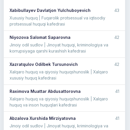
Xabibullayev Davlatjon Yulchuboyevich
43
Xususiy huquq | Fuqarolik protsessual va iqtisodiy
protsessual huquqi kafedrasi
Niyozova Salomat Saparovna
42
Jinoiy odil sudlov | Jinoyat huquqi, kriminologiya va
korrupsiyaga qarshi kurashish kafedrasi
Xazratqulov Odilbek Tursunovich
42
Xalqaro huquq va qiyosiy huquqshunoslik | Xalqaro
xususiy huquq kafedrasi
Raximova Muattar Abdusattorovna
41
Xalqaro huquq va qiyosiy huquqshunoslik | Xalqaro
huquq va inson huquqlari kafedrasi
Abzalova Xurshida Mirziyatovna
41
Jinoiy odil sudlov | Jinoyat huquqi, kriminologiya va